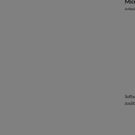
Mic
Artike
Softw
zusät