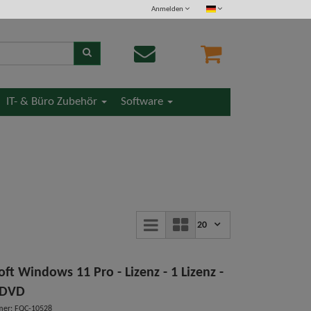
Anmelden
IT- & Büro Zubehör
Software
20
ft Windows 11 Pro - Lizenz - 1 Lizenz -
 DVD
mer: FQC-10528