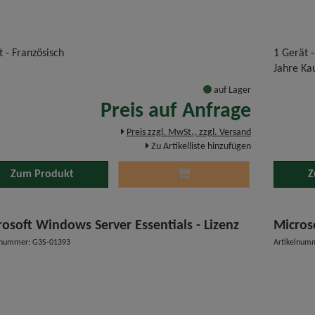
t - Französisch
1 Gerät -
Jahre Ka
auf Lager
Preis auf Anfrage
Preis zzgl. MwSt., zzgl. Versand
Zu Artikelliste hinzufügen
Zum Produkt
Z
rosoft Windows Server Essentials - Lizenz
Micros
lnummer: G3S-01393
Artikelnum