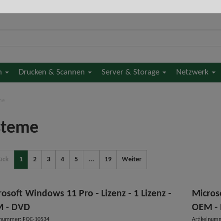
en
Drucken & Scannen
Server & Storage
Netzwerk
me
steme
ück
1
2
3
4
5
...
19
Weiter
osoft Windows 11 Pro - Lizenz - 1 Lizenz -
Microso
 - DVD
OEM -
lnummer: FQC-10534
Artikelnum