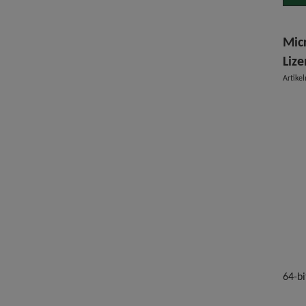
Mic
Liz
Artik
64-bi