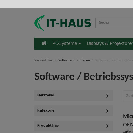
Startseite
PC-Systeme
Displays & Projektor
Sie sind hier:
Software
Software
Software / Betriebssyste
Software / Betriebssy
Hersteller
Zur
Kategorie
Micr
OEM
Produktlinie
Artike