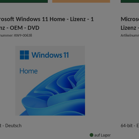
rosoft Windows 11 Home - Lizenz - 1
Micros
enz - OEM - DVD
Lizenz
elnummer: KW9-00638
Artikelnum
t - Deutsch
64-bit - 
auf Lager