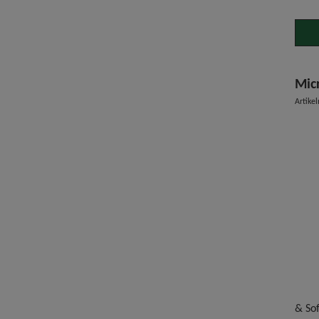
Mic
Artike
& Sof