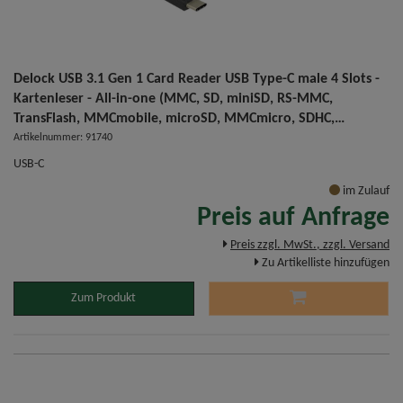
Delock USB 3.1 Gen 1 Card Reader USB Type-C male 4 Slots -
Kartenleser - All-in-one (MMC, SD, miniSD, RS-MMC,
TransFlash, MMCmobile, microSD, MMCmicro, SDHC,
miniSDHC, microSDHC, SDXC, microSDXC, SDHC UHS-I,
Artikelnummer: 91740
microSDHC UHS-I)
USB-C
im Zulauf
Preis auf Anfrage
Preis zzgl. MwSt., zzgl. Versand
Zu Artikelliste hinzufügen
Zum Produkt