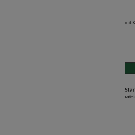
mit 
Sta
Artik