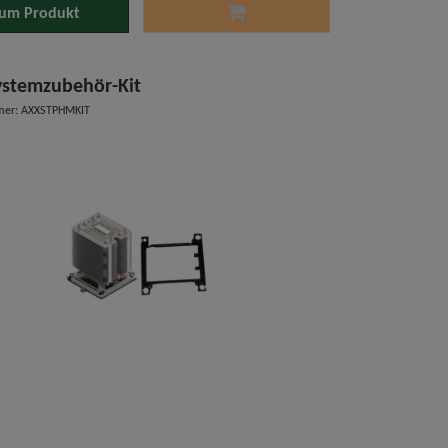
um Produkt
Systemzubehör-Kit
mer: AXXSTPHMKIT