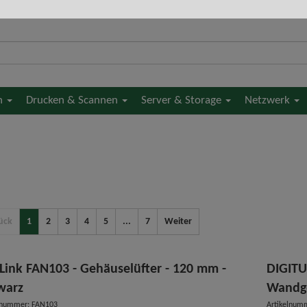
en
Drucken & Scannen
Server & Storage
Netzwerk
ück
1
2
3
4
5
...
7
Weiter
iLink FAN103 - Gehäuselüfter - 120 mm -
DIGITU
warz
Wandg
lnummer: FAN103
Artikelnum