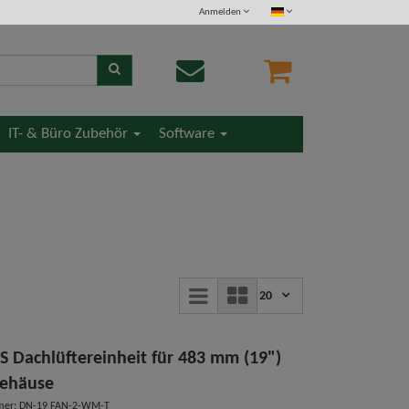
Anmelden
IT- & Büro Zubehör
Software
20
S Dachlüftereinheit für 483 mm (19")
ehäuse
mer: DN-19 FAN-2-WM-T