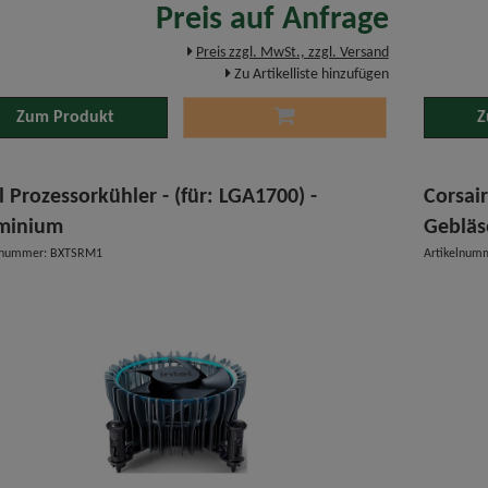
Preis auf Anfrage
Preis zzgl. MwSt., zzgl. Versand
Zu Artikelliste hinzufügen
Zum Produkt
Z
l Prozessorkühler - (für: LGA1700) -
Corsai
minium
Gebläs
elnummer: BXTSRM1
Artikelnu