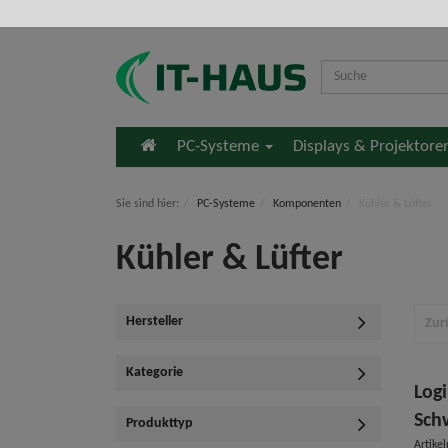
Startseite
PC-Systeme
Displays & Projektor
Sie sind hier:
PC-Systeme
Komponenten
Kühler & Lüfter
Kühler & Lüfter
Hersteller
Zur
Kategorie
Log
Sch
Produkttyp
Artike