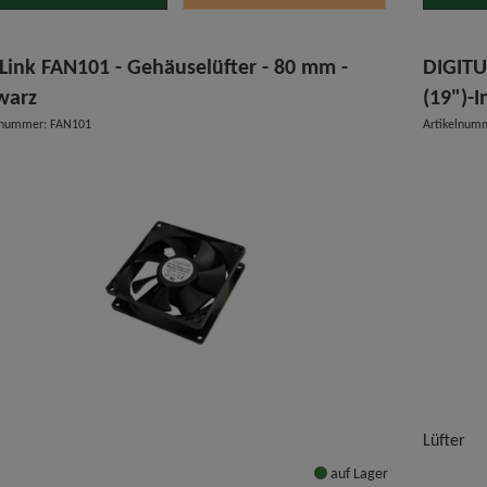
iLink FAN101 - Gehäuselüfter - 80 mm -
DIGITU
warz
(19")-I
lnummer: FAN101
Artikelnum
Lüfter
auf Lager