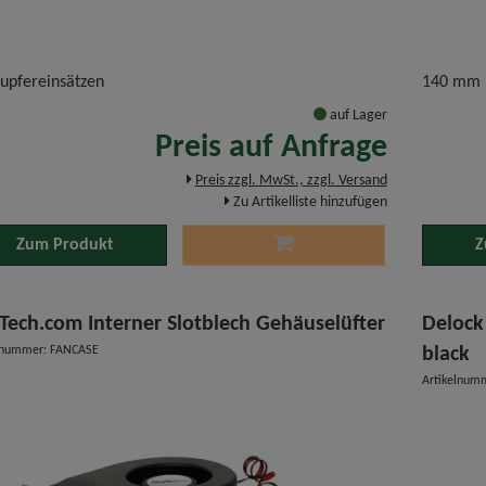
Kupfereinsätzen
140 mm
auf Lager
Preis auf Anfrage
Preis zzgl. MwSt., zzgl. Versand
Zu Artikelliste hinzufügen
Zum Produkt
Z
rTech.com Interner Slotblech Gehäuselüfter
Delock
elnummer: FANCASE
black
Artikelnum