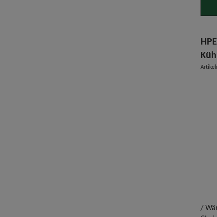
HPE
Küh
Artike
/ Wä