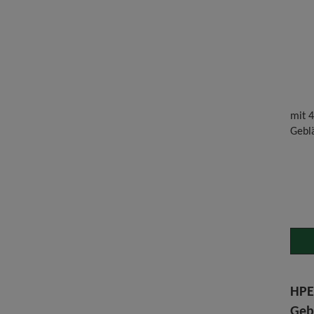
mit 4
Gebl
HPE
Geb