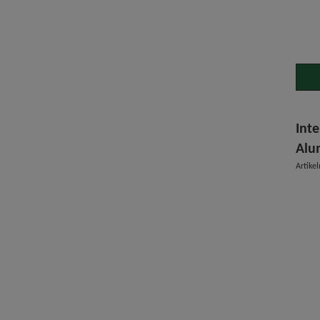
Inte
Alu
Artik