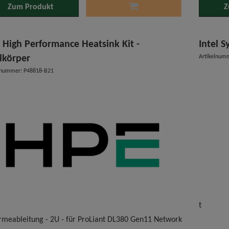
Zum Produkt
Z
 High Performance Heatsink Kit -
Intel 
lkörper
Artikelnum
lnummer: P48818-B21
t
rmeableitung - 2U - für ProLiant DL380 Gen11 Network