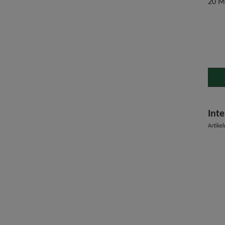
20 M
Inte
Artik