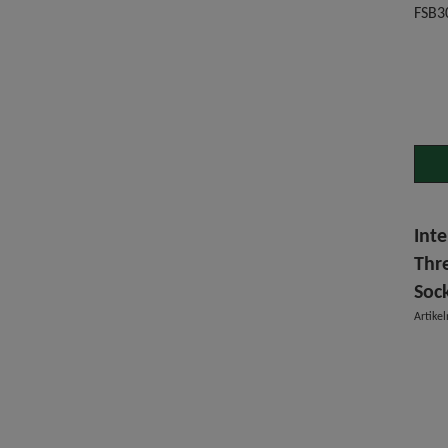
FSB30
Inte
Thr
Soc
Artik