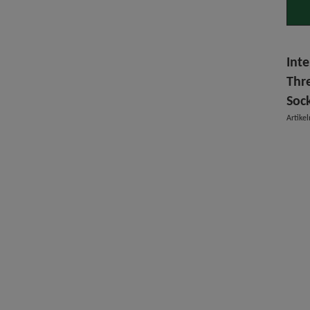
Inte
Thr
Soc
Artik