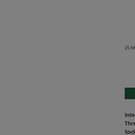
25 M
Inte
Thr
Soc