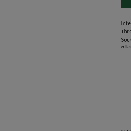
Inte
Thr
Soc
Artik