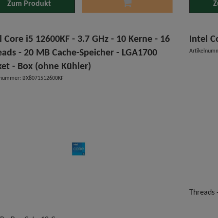
Zum Produkt
Z
l Core i5 12600KF - 3.7 GHz - 10 Kerne - 16
Intel C
eads - 20 MB Cache-Speicher - LGA1700
Artikelnum
ket - Box (ohne Kühler)
elnummer: BX8071512600KF
Threads 