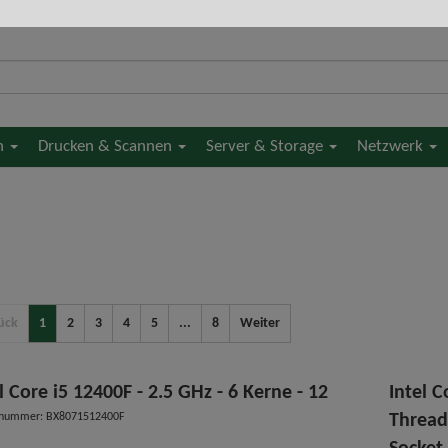
en
Drucken & Scannen
Server & Storage
Netzwerk
ück
1
2
3
4
5
...
8
Weiter
l Core i5 12400F - 2.5 GHz - 6 Kerne - 12
Intel C
elnummer: BX8071512400F
Thread