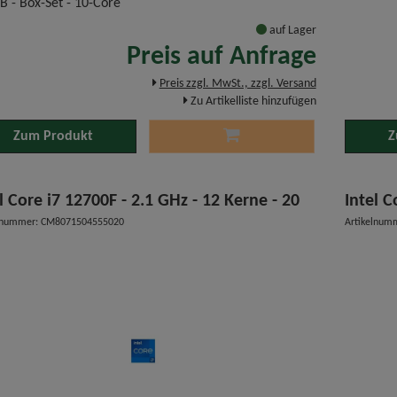
B - Box-Set - 10-Core
auf Lager
Preis auf Anfrage
Preis zzgl. MwSt., zzgl. Versand
Zu Artikelliste hinzufügen
Zum Produkt
Z
l Core i7 12700F - 2.1 GHz - 12 Kerne - 20
Intel C
elnummer: CM8071504555020
Artikelnum