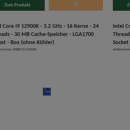
Zum Produkt
Z
l Core i9 12900K - 3.2 GHz - 16 Kerne - 24
Intel C
eads - 30 MB Cache-Speicher - LGA1700
Thread
ket - Box (ohne Kühler)
Socket
elnummer: BX8071512900K
Artikelnum