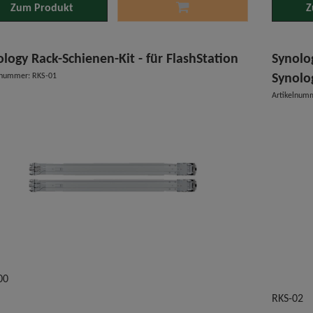
Zum Produkt
Z
logy Rack-Schienen-Kit - für FlashStation
Synolo
lnummer: RKS-01
Synolo
Artikelnum
00
RKS-02