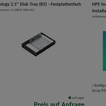
logy 2.5" Disk Tray (R5) - Festplattenfach
HPE Ins
lnummer: 2.5 DRIVE TRAY (R5)
Install
Artikelnum
/ Konfig
Array P2
auf Lager
Preis auf Anfrage