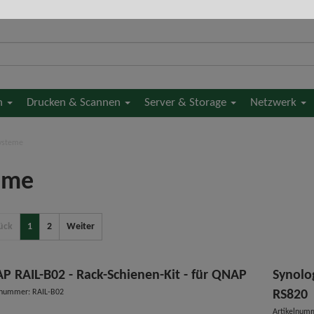
en
Drucken & Scannen
Server & Storage
Netzwerk
ysteme
eme
ück
1
2
Weiter
P RAIL-B02 - Rack-Schienen-Kit - für QNAP
Synolo
lnummer: RAIL-B02
RS820
Artikelnum