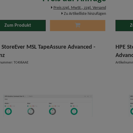
Preis zzgl. MwSt., zzgl. Versand
Zu Artikelliste hinzufügen
Zum Produkt
Z
 StoreEver MSL TapeAssure Advanced -
HPE St
nz
Advan
lnummer: TC406AAE
Artikelnum