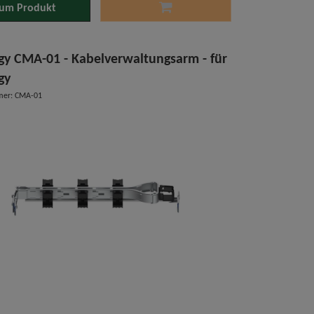
um Produkt
gy CMA-01 - Kabelverwaltungsarm - für
gy
mer: CMA-01