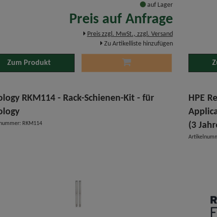
auf Lager
Preis auf Anfrage
Preis zzgl. MwSt., zzgl. Versand
Zu Artikelliste hinzufügen
Zum Produkt
Z
ology RKM114 - Rack-Schienen-Kit - für
HPE Re
ology
Applic
elnummer: RKM114
(3 Jahr
Artikelnu