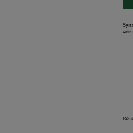
Syno
Artike
FS25