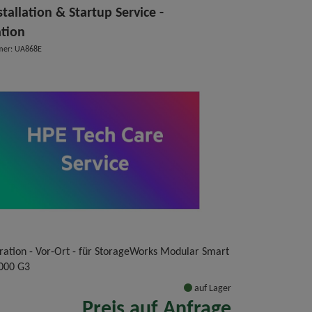
tallation & Startup Service -
ation
mer: UA868E
uration - Vor-Ort - für StorageWorks Modular Smart
000 G3
auf Lager
Preis auf Anfrage