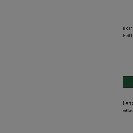
RX41
RS81
Len
Artike