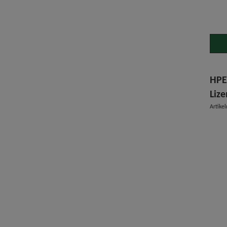
HPE
Lize
Artike