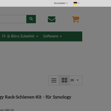
Anmelden
IT- & Büro Zubehör
Software
20
gy Rack-Schienen-Kit - für Synology
mer: RKS-02