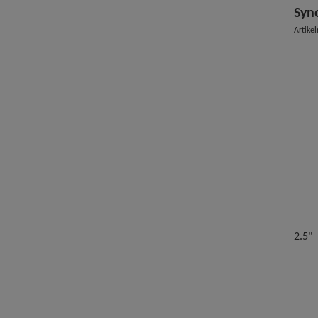
Syno
Artike
2.5"