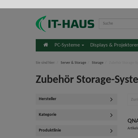
Startseite
PC-Systeme
Displays & Projektor
Sie sind hier:
Server & Storage
Storage
Zubehör Storage-S
Zubehör Storage-Syst
Hersteller
Zur
Kategorie
QNA
Artike
Produktlinie