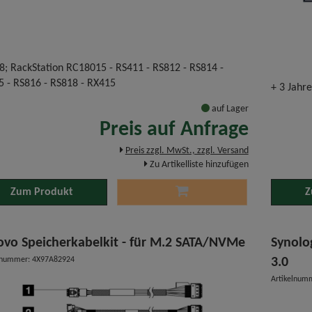
8; RackStation RC18015 - RS411 - RS812 - RS814 -
5 - RS816 - RS818 - RX415
+ 3 Jahre
auf Lager
Preis auf Anfrage
Preis zzgl. MwSt., zzgl. Versand
Zu Artikelliste hinzufügen
Zum Produkt
Z
ovo Speicherkabelkit - für M.2 SATA/NVMe
Synolo
lnummer: 4X97A82924
3.0
Artikelnum