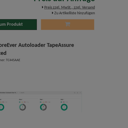
Preis zzgl. MwSt., zzgl. Versand
Zu Artikelliste hinzufügen
um Produkt
oreEver Autoloader TapeAssure
ced
mer: TC445AAE